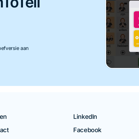
ToTell
efversie aan
en
LinkedIn
act
Facebook