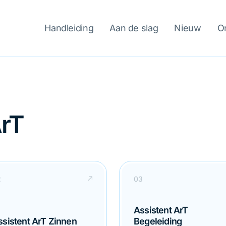
Handleiding
Aan de slag
Nieuw
O
ArT
Assistent ArT
ssistent ArT Zinnen
Begeleiding