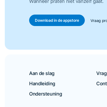
Wanneer praten niet vanzelf gaat.
Download in de appstore
Vraag pro
Aan de slag
Vrag
Handleiding
Cont
Ondersteuning