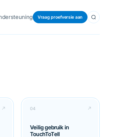
ndersteuning
Vraag proefversie aan
Veilig gebruik in
TouchToTell